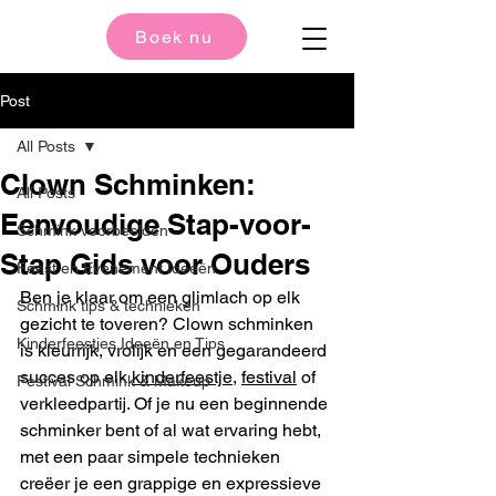
Boek nu
Post
All Posts
Clown Schminken:
All Posts
Eenvoudige Stap-voor-
Schmink voorbeelden
Stap Gids voor Ouders
Feest en Evenement Ideeën
Ben je klaar om een glimlach op elk 
Schmink tips & technieken
gezicht te toveren? Clown schminken 
Kinderfeestjes Ideeën en Tips
is kleurrijk, vrolijk en een gegarandeerd 
succes op elk 
kinderfeestje
, 
festival
 of 
Festival Schmink & Makeup
verkleedpartij. Of je nu een beginnende 
schminker bent of al wat ervaring hebt, 
met een paar simpele technieken 
creëer je een grappige en expressieve 