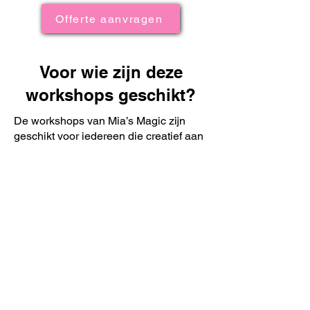
Offerte aanvragen
Voor wie zijn deze
workshops geschikt?
De workshops van Mia’s Magic zijn
geschikt voor iedereen die creatief aan
de slag wil.
Of je nu beginner bent of al ervaring
hebt, de workshops worden aangepast
aan het niveau en de groep.
Onze workshops zijn onder andere
geschikt voor:
Beginners die willen kennismaken met
schminken en creatieve looks
Groepen die samen een creatieve