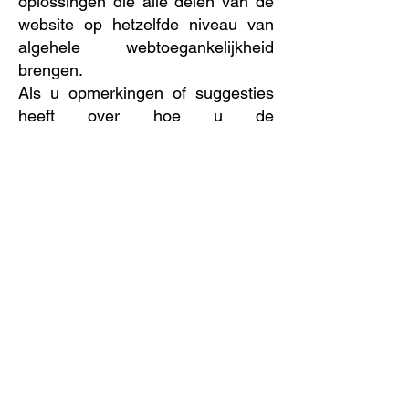
oplossingen die alle delen van de
website op hetzelfde niveau van
algehele webtoegankelijkheid
brengen.
Als u opmerkingen of suggesties
heeft over hoe u de
toegankelijkheid van onze website
kunt verbeteren, neem dan contact
op met onze
toegankelijkheidscoördinator
Valinda via
miasmagicart@gmail.com. Uw
feedback zal ons helpen
verbeteringen aan te brengen.
Privacy