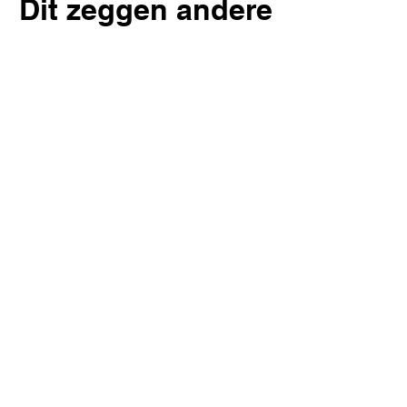
Dit zeggen andere
ouders
Sanne,
na 1 middag oefenen
“Ik dacht echt: dit kan ik niet… maar het
lukte meteen.”
Ik had nog nooit geschminkt en vond het
best spannend. De uitleg is zó duidelijk en
rustig dat ik na de eerste video al dacht:
hé, dit kan ik gewoon. Mijn dochter was
supertrots op haar unicorn.