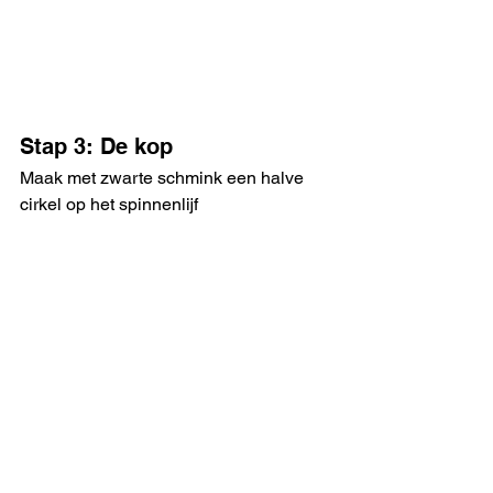
Stap 3: De kop
Maak met zwarte schmink een halve 
cirkel op het spinnenlijf