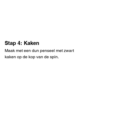
Stap 4: Kaken
Maak met een dun penseel met zwart 
kaken op de kop van de spin.