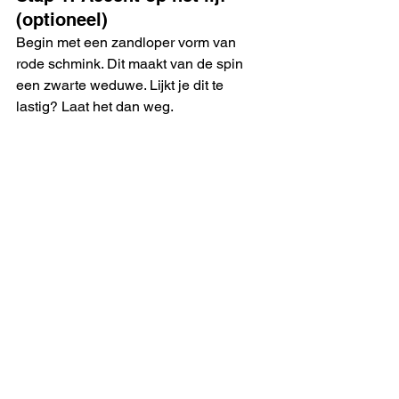
(optioneel)
Begin met een zandloper vorm van 
rode schmink. Dit maakt van de spin 
een zwarte weduwe. Lijkt je dit te 
lastig? Laat het dan weg.