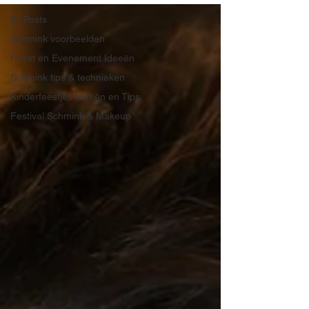
All Posts
Schmink voorbeelden
Feest en Evenement Ideeën
Schmink tips & technieken
Kinderfeestjes Ideeën en Tips
Festival Schmink & Makeup