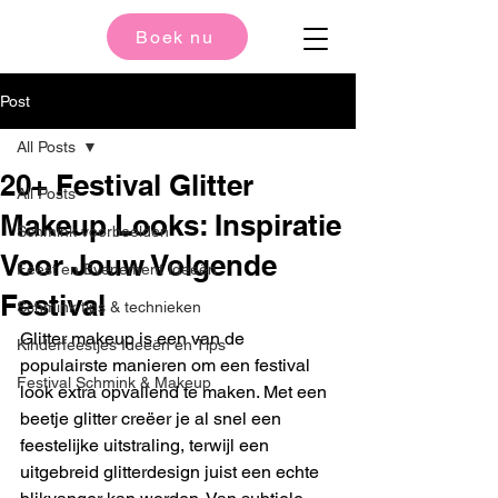
Boek nu
Post
All Posts
20+ Festival Glitter
All Posts
Makeup Looks: Inspiratie
Schmink voorbeelden
Voor Jouw Volgende
Feest en Evenement Ideeën
Festival
Schmink tips & technieken
Glitter makeup is een van de 
Kinderfeestjes Ideeën en Tips
populairste manieren om een festival 
Festival Schmink & Makeup
look extra opvallend te maken. Met een 
beetje glitter creëer je al snel een 
feestelijke uitstraling, terwijl een 
uitgebreid glitterdesign juist een echte 