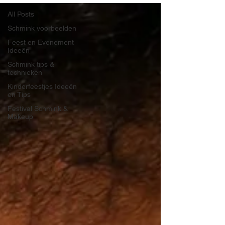
All Posts
Schmink voorbeelden
Feest en Evenement
Ideeën
Schmink tips &
technieken
Kinderfeestjes Ideeën
en Tips
Festival Schmink &
Makeup