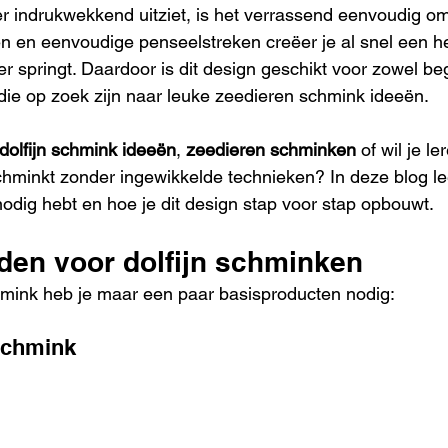
r indrukwekkend uitziet, is het verrassend eenvoudig o
n en eenvoudige penseelstreken creëer je al snel een h
ater springt. Daardoor is dit design geschikt voor zowel be
ie op zoek zijn naar leuke zeedieren schmink ideeën.
dolfijn schmink ideeën
, 
zeedieren schminken
 of wil je l
chminkt zonder ingewikkelde technieken? In deze blog lee
nodig hebt en hoe je dit design stap voor stap opbouwt.
en voor dolfijn schminken
hmink heb je maar een paar basisproducten nodig:
schmink