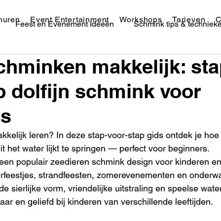
huren
Event Entertainment
Workshops
Tarieven
C
Feest en Evenement Ideeën
Schmink tips & techniek
schminken makkelijk: sta
Festival Schmink & Makeup
p dolfijn schmink voor
rs
kelijk leren? In deze stap-voor-stap gids ontdek je hoe j
uit het water lijkt te springen — perfect voor beginners.
 een populair zeedieren schmink design voor kinderen en
erfeestjes, strandfeesten, zomerevenementen en onderwa
e sierlijke vorm, vriendelijke uitstraling en speelse wate
baar en geliefd bij kinderen van verschillende leeftijden.