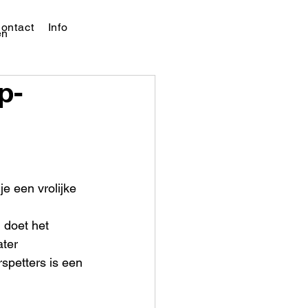
ontact
Info
en
p-
e een vrolijke 
 doet het 
ter 
rspetters is een 