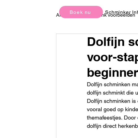
Boek nu
Schminker In
All Posts
Schmink voorbeelden
Dolfijn 
Kinderfeestjes Ideeën en Tips
voor-sta
beginne
Dolfijn schminken mak
dolfijn schminkt die 
Dolfijn schminken is
vooral goed op kind
themafeestjes. Door d
dolfijn direct herken