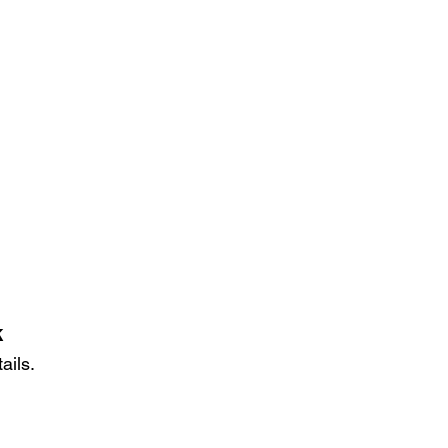
k
ails.