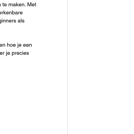
m te maken. Met 
erkenbare 
ginners als 
eren hoe je een 
r je precies 