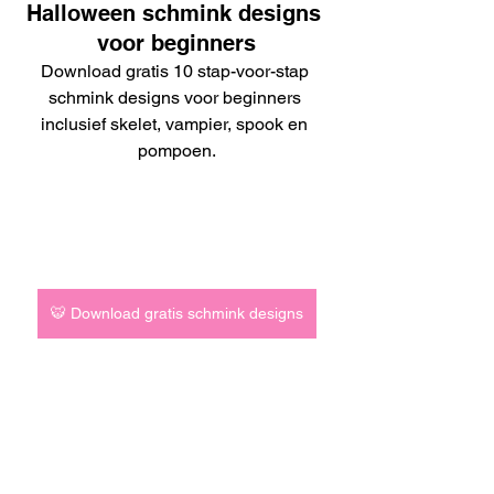
Halloween schmink designs 
voor beginners
Download gratis 10 stap-voor-stap 
schmink designs voor beginners 
inclusief skelet, vampier, spook en 
pompoen.
🐯 Download gratis schmink designs
Veelgemaakte fouten bij 
skelet schminken
Let op deze beginner fouten:
De oogkassen te klein maken → 