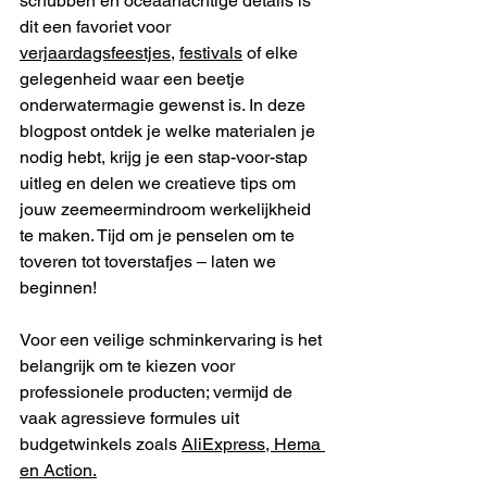
schubben en oceaanachtige details is 
dit een favoriet voor 
verjaardagsfeestjes
, 
festivals
 of elke 
gelegenheid waar een beetje 
onderwatermagie gewenst is. In deze 
blogpost ontdek je welke materialen je 
nodig hebt, krijg je een stap-voor-stap 
uitleg en delen we creatieve tips om 
jouw zeemeermindroom werkelijkheid 
te maken. Tijd om je penselen om te 
toveren tot toverstafjes – laten we 
beginnen!
Voor een veilige schminkervaring is het 
belangrijk om te kiezen voor 
professionele producten; vermijd de 
vaak agressieve formules uit 
budgetwinkels zoals 
AliExpress, Hema 
en Action.