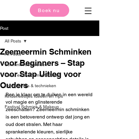
Boek nu
Post
All Posts
Zeemeermin Schminken
All Posts
voor Beginners – Stap
Schmink voorbeelden
voor Stap Uitleg voor
Feest en Evenement Ideeën
Ouders
Schmink tips & technieken
Ben je klaar om te duiken in een wereld 
Kinderfeestjes Ideeën en Tips
vol magie en glinsterende 
Festival Schmink & Makeup
zeeschatten? Zeemeermin schminken 
is een betoverend ontwerp dat jong en 
oud doet stralen. Met haar 
sprankelende kleuren, sierlijke 