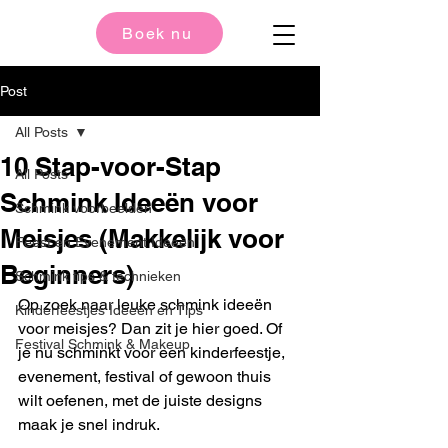
Boek nu
Post
All Posts
10 Stap-voor-Stap
All Posts
Schmink Ideeën voor
Schmink voorbeelden
Meisjes (Makkelijk voor
Feest en Evenement Ideeën
Beginners)
Schmink tips & technieken
Op zoek naar leuke schmink ideeën 
Kinderfeestjes Ideeën en Tips
voor meisjes? Dan zit je hier goed. Of 
Festival Schmink & Makeup
je nu schminkt voor een kinderfeestje, 
evenement, festival of gewoon thuis 
wilt oefenen, met de juiste designs 
maak je snel indruk.