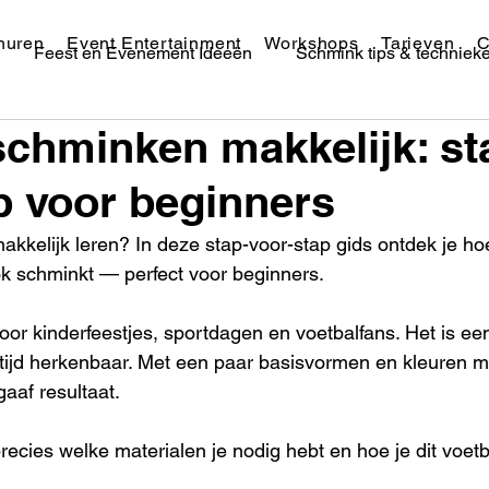
huren
Event Entertainment
Workshops
Tarieven
C
Feest en Evenement Ideeën
Schmink tips & techniek
schminken makkelijk: st
Festival Schmink & Makeup
p voor beginners
kkelijk leren? In deze stap-voor-stap gids ontdek je hoe
ok schminkt — perfect voor beginners.
voor kinderfeestjes, sportdagen en voetbalfans. Het is ee
tijd herkenbaar. Met een paar basisvormen en kleuren m
aaf resultaat.
precies welke materialen je nodig hebt en hoe je dit voet