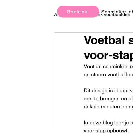
Boek nu
Schminker In
All Posts
Schmink voorbeelden
Voetbal 
Kinderfeestjes Ideeën en Tips
voor-sta
Voetbal schminken ma
en stoere voetbal lo
Dit design is ideaal 
aan te brengen en al
enkele minuten een g
In deze blog leer je 
voor stap opbouwt.