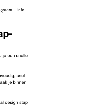
ontact
Info
en
ap-
 je een snelle 
nvoudig, snel 
aak je binnen 
bal design stap 