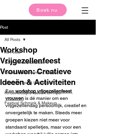
Boek nu
Post
All Posts
Workshop
All Posts
Vrijgezellenfeest
Schmink voorbeelden
Vrouwen: Creatieve
Feest en Evenement Ideeën
Ideeën & Activiteiten
Schmink tips & technieken
Een 
workshop vrijgezellenfeest 
Kinderfeestjes Ideeën en Tips
vrouwen
 is dé manier om een 
Festival Schmink & Makeup
vrijgezellendag persoonlijk, creatief en 
onvergetelijk te maken. Steeds meer 
groepen kiezen niet meer voor 
standaard spelletjes, maar voor een 