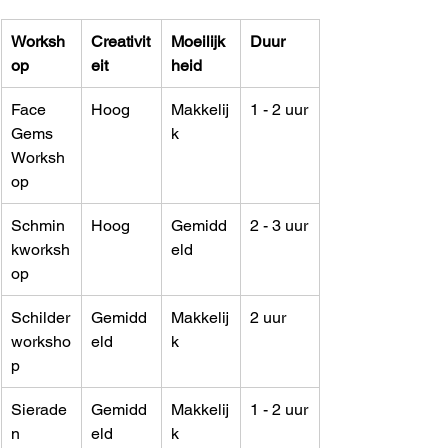
Worksh
Creativit
Moeilijk
Duur
op
eit
heid
Face 
Hoog
Makkelij
1 - 2 uur
Gems 
k
Worksh
op
Schmin
Hoog
Gemidd
2 - 3 uur
kworksh
eld
op
Schilder
Gemidd
Makkelij
2 uur
worksho
eld
k
p
Sierade
Gemidd
Makkelij
1 - 2 uur
n 
eld
k