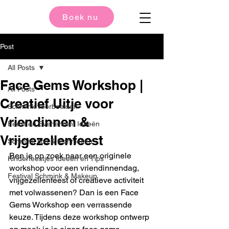
Boek nu
Post
All Posts
Face Gems Workshop |
All Posts
Creatief Uitje voor
Schmink voorbeelden
Vriendinnen &
Feest en Evenement Ideeën
Vrijgezellenfeest
Schmink tips & technieken
Ben je op zoek naar een originele 
Kinderfeestjes Ideeën en Tips
workshop voor een vriendinnendag, 
Festival Schmink & Makeup
vrijgezellenfeest of creatieve activiteit 
met volwassenen? Dan is een Face 
Gems Workshop een verrassende 
keuze. Tijdens deze workshop ontwerp 