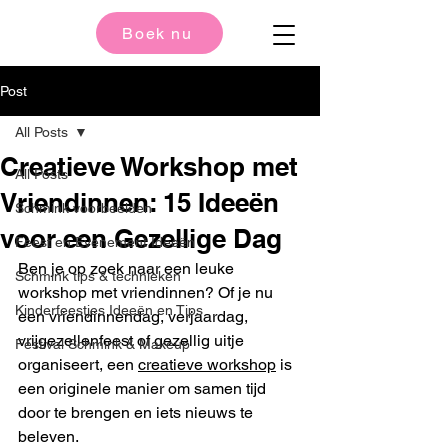
Boek nu
Post
All Posts
Creatieve Workshop met
All Posts
Vriendinnen: 15 Ideeën
Schmink voorbeelden
voor een Gezellige Dag
Feest en Evenement Ideeën
Ben je op zoek naar een leuke 
Schmink tips & technieken
workshop met vriendinnen? Of je nu 
Kinderfeestjes Ideeën en Tips
een vriendinnendag, verjaardag, 
vrijgezellenfeest of gezellig uitje 
Festival Schmink & Makeup
organiseert, een 
creatieve workshop
 is 
een originele manier om samen tijd 
door te brengen en iets nieuws te 
beleven.