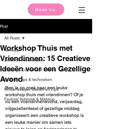
Boek nu
Post
All Posts
Workshop Thuis met
All Posts
Vriendinnen: 15 Creatieve
Schmink voorbeelden
Ideeën voor een Gezellige
Feest en Evenement Ideeën
Avond
Schmink tips & technieken
Ben je op zoek naar een leuke 
Kinderfeestjes Ideeën en Tips
workshop thuis met vriendinnen? Of je 
Festival Schmink & Makeup
nu een vriendinnenavond, verjaardag, 
vrijgezellenfeest of gezellige middag 
organiseert: een creatieve workshop is 
een leuke manier om samen iets 