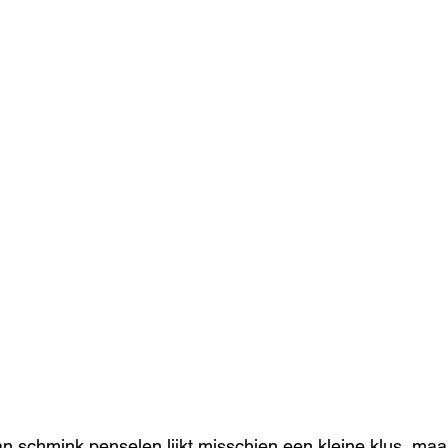
 schmink penselen lijkt misschien een kleine klus, maa