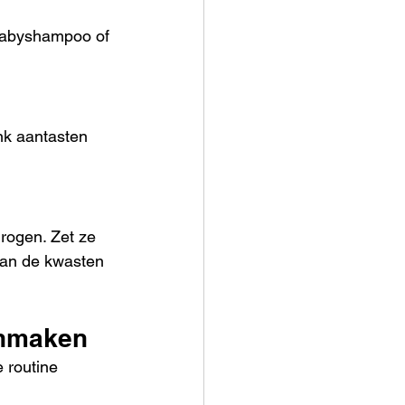
 Babyshampoo of 
nk aantasten 
rogen. Zet ze 
aan de kwasten 
onmaken
 routine 