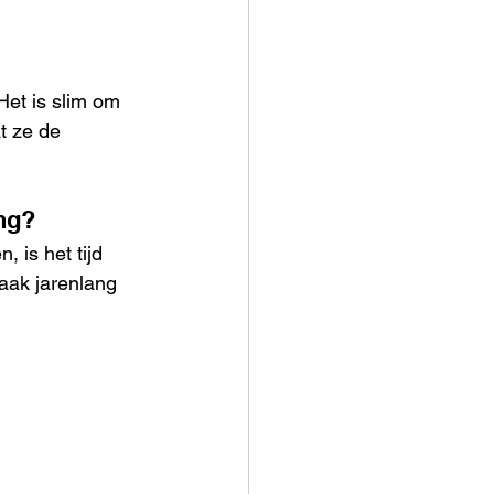
Het is slim om 
t ze de 
ing?
 is het tijd 
aak jarenlang 