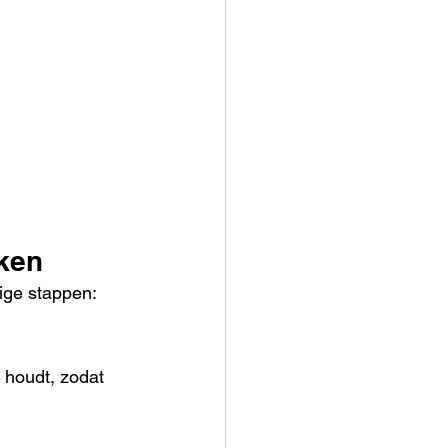
ken
ige stappen:
 houdt, zodat 