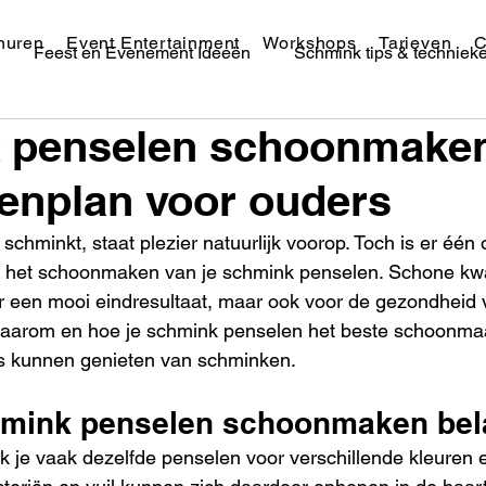
huren
Event Entertainment
Workshops
Tarieven
C
Feest en Evenement Ideeën
Schmink tips & techniek
 penselen schoonmaken:
Festival Schmink & Makeup
enplan voor ouders
chminkt, staat plezier natuurlijk voorop. Toch is er één 
: het schoonmaken van je schmink penselen. Schone kwas
or een mooi eindresultaat, maar ook voor de gezondheid v
 waarom en hoe je schmink penselen het beste schoonmaak
os kunnen genieten van schminken.
ink penselen schoonmaken bela
k je vaak dezelfde penselen voor verschillende kleuren e