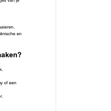
jes van je 
aaieren.
iënische en 
maken?
k.
ay of een 
r.