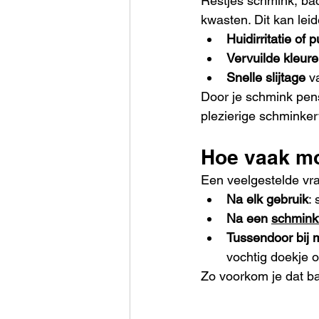
Restjes schmink, bac
kwasten. Dit kan leid
Huidirritatie of 
Vervuilde kleur
Snelle slijtage
 v
Door je schmink pen
plezierige schminker
Hoe vaak m
Een veelgestelde vr
Na elk gebruik
:
Na een 
schmink
Tussendoor bij 
vochtig doekje 
Zo voorkom je dat ba