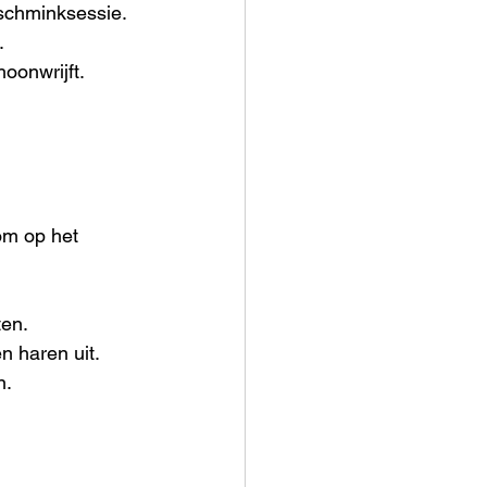
 schminksessie.
.
oonwrijft.
om op het 
ten.
n haren uit.
n.