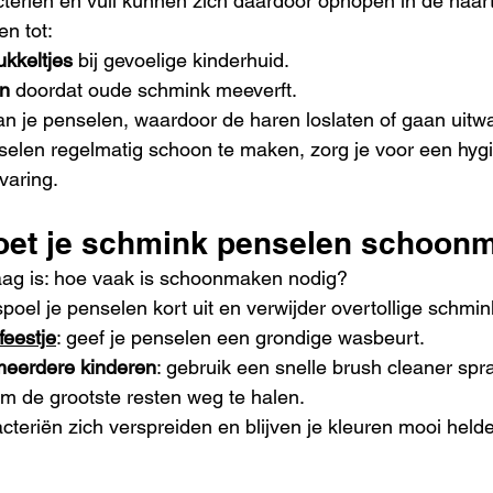
teriën en vuil kunnen zich daardoor ophopen in de haart
en tot:
pukkeltjes
 bij gevoelige kinderhuid.
en
 doordat oude schmink meeverft.
an je penselen, waardoor de haren loslaten of gaan uitw
selen regelmatig schoon te maken, zorg je voor een hyg
varing.
oet je schmink penselen schoon
aag is: hoe vaak is schoonmaken nodig?
 spoel je penselen kort uit en verwijder overtollige schmin
feestje
: geef je penselen een grondige wasbeurt.
meerdere kinderen
: gebruik een snelle brush cleaner spr
om de grootste resten weg te halen.
cteriën zich verspreiden en blijven je kleuren mooi helde