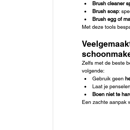
Brush cleaner s
Brush soap
: sp
Brush egg of ma
Met deze tools bespaa
Veelgemaakt
schoonmak
Zelfs met de beste 
volgende:
Gebruik geen 
he
Laat je penselen
Boen niet te har
Een zachte aanpak we