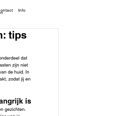
ontact
Info
en
 tips
onderdeel dat 
ten zijn niet 
an de huid. In 
t, zodat jij en 
ngrijk is
n gezichten. 