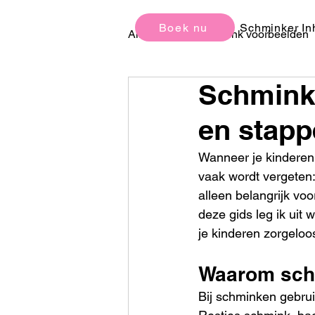
Boek nu
Schminker In
All Posts
Schmink voorbeelden
Schmink
Kinderfeestjes Ideeën en Tips
en stapp
Wanneer je kinderen s
vaak wordt vergeten
alleen belangrijk vo
deze gids leg ik uit
je kinderen zorgelo
Waarom schm
Bij schminken gebrui