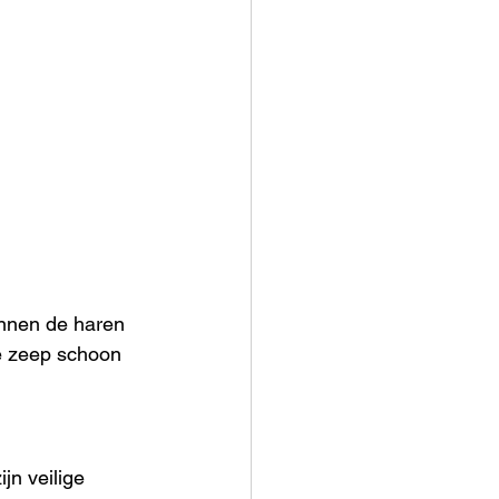
unnen de haren 
de zeep schoon 
jn veilige 