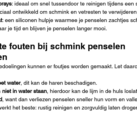
prays
: ideaal om snel tussendoor te reinigen tijdens een
eciaal ontwikkeld om schmink en vetresten te verwijderen
t
: een siliconen hulpje waarmee je penselen zachtjes sch
r je tijd en blijven je penselen langer mooi.
e fouten bij schmink penselen 
en
bedoelingen kunnen er foutjes worden gemaakt. Let daar
et water
, dit kan de haren beschadigen.
 
niet in water staan
, hierdoor kan de lijm in de huls losla
d
, want dan verliezen penselen sneller hun vorm en valle
rkt het beste: rustig reinigen en zorgvuldig laten droge