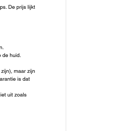
 De prijs lijkt 
n.
p de huid.
zijn), maar zijn 
rantie is dat 
et uit zoals 