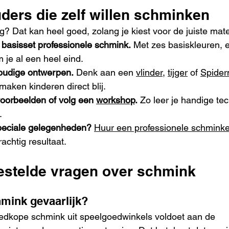
ders die zelf willen schminken
ag? Dat kan heel goed, zolang je kiest voor de juiste mate
 basisset professionele schmink.
 Met zes basiskleuren, 
 je al een heel eind.
oudige ontwerpen.
 Denk aan een 
vlinder
, 
tijger
 of 
Spide
 maken kinderen direct blij.
voorbeelden of volg een 
workshop
.
 Zo leer je handige te
.
peciale gelegenheden?
Huur een professionele schminke
chtig resultaat.
estelde vragen over schmink
mink gevaarlijk?
oedkope schmink uit speelgoedwinkels voldoet aan de 