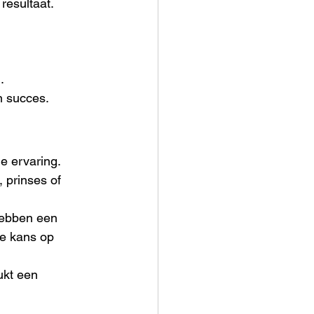
 resultaat.
.
n succes.
e ervaring. 
 prinses of 
hebben een 
de kans op 
ukt een 