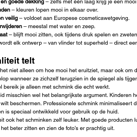
 en goede dekking
 – zelfs met één laag krijg je een mooi
enden
 – kleuren lopen mooi in elkaar over.
n veilig
 – voldoet aan Europese cosmeticawetgeving.
rwijderen
 – meestal met water en zeep.
aat
 – blijft mooi zitten, ook tijdens druk spelen en zweten
rdt elk ontwerp – van vlinder tot superheld – direct ee
teit telt
 het niet alleen om hoe mooi het eruitziet, maar ook om d
op wanneer ze zichzelf terugzien in de spiegel als tijger,
l bereik je alleen met schmink die echt werkt.
eid misschien wel het belangrijkste argument. Kinderen 
e wilt beschermen. Professionele schmink minimaliseert 
en is speciaal ontwikkeld voor gebruik op de huid.
teit ook het schminken zelf leuker. Met goede producten l
 het beter zitten en zien de foto’s er prachtig uit.