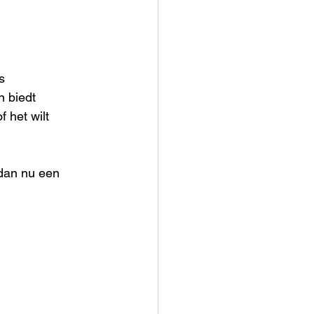
s 
 biedt 
 het wilt 
 dan nu een 