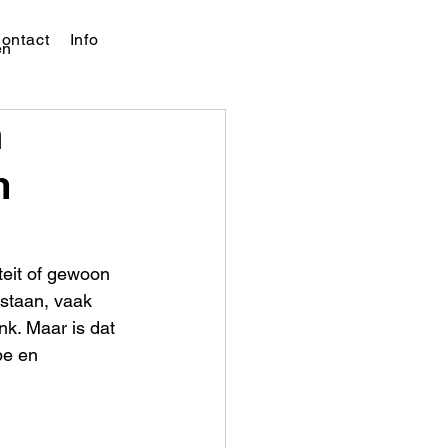
ontact
Info
en
n
m
teit of gewoon 
 staan, vaak 
k. Maar is dat 
pe en 