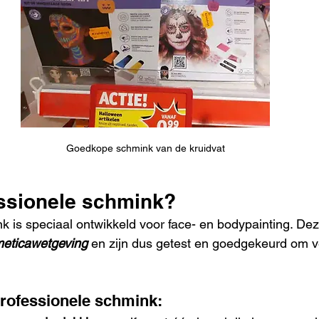
Goedkope schmink van de kruidvat
essionele schmink?
k is speciaal ontwikkeld voor face- en bodypainting. De
eticawetgeving
 en zijn dus getest en goedgekeurd om ve
rofessionele schmink: