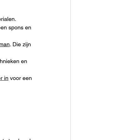
rialen.
een spons en 
rman
. Die zijn 
chnieken en 
r in
 voor een 