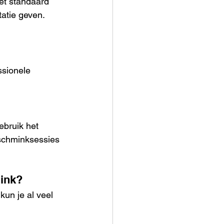
et standaard 
tatie geven.
ssionele 
ebruik het 
 schminksessies 
mink?
un je al veel 