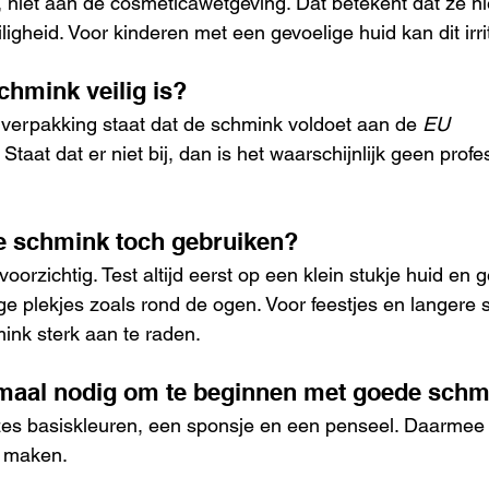
niet aan de cosmeticawetgeving. Dat betekent dat ze ni
iligheid. Voor kinderen met een gevoelige huid kan dit irri
chmink veilig is?
de verpakking staat dat de schmink voldoet aan de 
EU 
. Staat dat er niet bij, dan is het waarschijnlijk geen profe
e schmink toch gebruiken?
orzichtig. Test altijd eerst op een klein stukje huid en g
lige plekjes zoals rond de ogen. Voor feestjes en langere
mink sterk aan te raden.
imaal nodig om te beginnen met goede sch
zes basiskleuren, een sponsje en een penseel. Daarmee k
n maken.