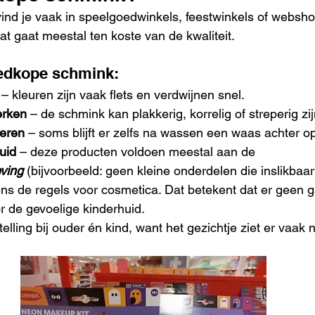
d je vaak in speelgoedwinkels, feestwinkels of webshops.
at gaat meestal ten koste van de kwaliteit.
edkope schmink:
 – kleuren zijn vaak flets en verdwijnen snel.
erken
 – de schmink kan plakkerig, korrelig of streperig zij
deren
 – soms blijft er zelfs na wassen een waas achter o
uid
 – deze producten voldoen meestal aan de 
ving
 (bijvoorbeeld: geen kleine onderdelen die inslikbaar 
ens de regels voor cosmetica. Dat betekent dat er geen ga
or de gevoelige kinderhuid.
telling bij ouder én kind, want het gezichtje ziet er vaak ni