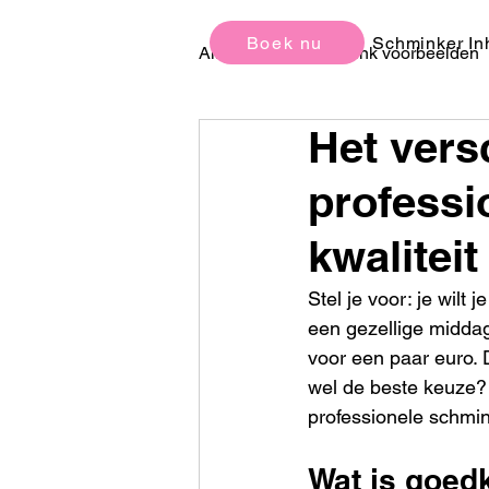
Boek nu
Schminker In
All Posts
Schmink voorbeelden
Het vers
Kinderfeestjes Ideeën en Tips
profess
kwaliteit 
Stel je voor: je wilt
een gezellige middag 
voor een paar euro. 
wel de beste keuze? 
professionele schmin
Wat is goed