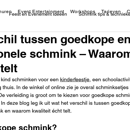
huren
Event Entertainment
Workshops
Tarieven
C
Feest en Evenement Ideeën
Schmink tips & techniek
chil tussen goedkope e
Festival Schmink & Makeup
ionele schmink – Waaro
telt
 je kind schminken voor een 
kinderfeestje
, een schoolactivi
thuis. In de winkel of online zie je overal schminksetjes
De verleiding is groot om te kiezen voor goedkope schmin
In deze blog leg ik uit wat het verschil is tussen goedko
k en waarom kwaliteit écht telt.
kope schmink?