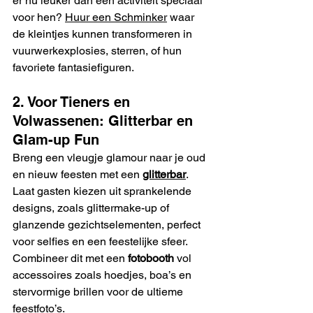
er nu leuker dan een activiteit speciaal 
voor hen? 
Huur een Schminker
 waar 
de kleintjes kunnen transformeren in 
vuurwerkexplosies, sterren, of hun 
favoriete fantasiefiguren. 
2. Voor Tieners en 
Volwassenen: Glitterbar en 
Glam-up Fun
Breng een vleugje glamour naar je oud 
en nieuw feesten met een 
glitterbar
. 
Laat gasten kiezen uit sprankelende 
designs, zoals glittermake-up of 
glanzende gezichtselementen, perfect 
voor selfies en een feestelijke sfeer. 
Combineer dit met een 
fotobooth
 vol 
accessoires zoals hoedjes, boa’s en 
stervormige brillen voor de ultieme 
feestfoto’s.