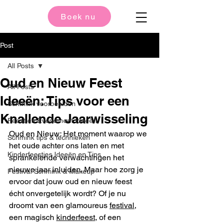
Boek nu
Post
All Posts
Oud en Nieuw Feest
All Posts
Ideeën: Tips voor een
Schmink voorbeelden
Knallende Jaarwisseling
Feest en Evenement Ideeën
Oud en Nieuw: Het moment waarop we 
Schmink tips & technieken
het oude achter ons laten en met 
Kinderfeestjes Ideeën en Tips
sprankelende verwachtingen het 
nieuwe jaar inluiden. Maar hoe zorg je 
Festival Schmink & Makeup
ervoor dat jouw oud en nieuw feest 
écht onvergetelijk wordt? Of je nu 
droomt van een glamoureus 
festival
, 
een magisch 
kinderfeest
, of een 