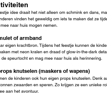
tiviteiten
feestje idee draait het niet alleen om schmink en dans, m
Kinderen vinden het geweldig om iets te maken dat ze tijd
f mee naar huis mogen nemen.
mulet of armband
aar eigen krachtbron. Tijdens het feestje kunnen de kind
maken met neon kralen en draad of glow-in-the-dark detai
 in de speurtocht en mag mee naar huis als herinnering.
rops knutselen (maskers of wapens)
nen de kinderen ook hun eigen props knutselen. Denk a
tonnen zwaarden en speren. Zo krijgen ze een unieke rol 
ee aan het avontuur.