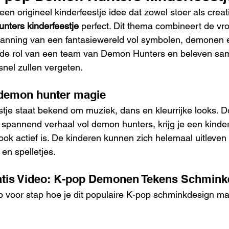
en origineel kinderfeestje idee dat zowel stoer als creati
ters kinderfeestje
 perfect. Dit thema combineert de vro
anning van een fantasiewereld vol symbolen, demonen e
 de rol van een team van Demon Hunters en beleven sa
snel zullen vergeten.
 demon hunter magie
tje staat bekend om muziek, dans en kleurrijke looks. Do
pannend verhaal vol demon hunters, krijg je een kinderf
 ook actief is. De kinderen kunnen zich helemaal uitleven
en spelletjes.
atis Video: K-pop Demonen Tekens Schmink
p voor stap hoe je dit populaire K-pop schminkdesign ma