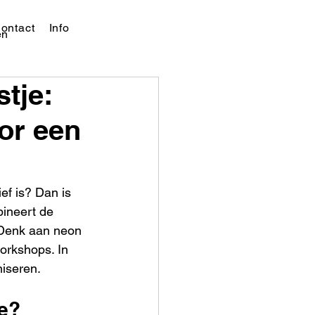
ontact
Info
en
tje:
or een
ief is? Dan is 
ineert de 
Denk aan neon 
orkshops. In 
niseren.
je?