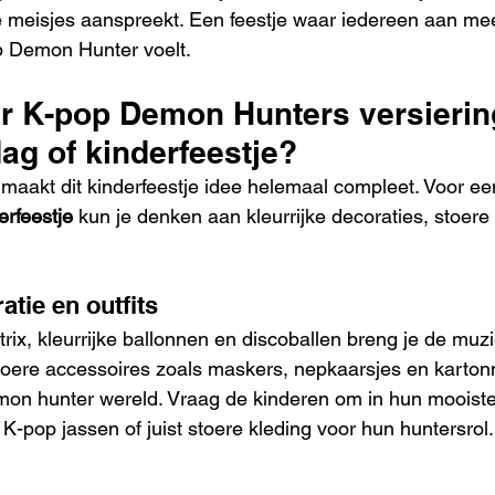
e meisjes aanspreekt. Een feestje waar iedereen aan me
p Demon Hunter voelt.
r K-pop Demon Hunters versierin
ag of kinderfeestje?
 maakt dit kinderfeestje idee helemaal compleet. Voor ee
rfeestje
 kun je denken aan kleurrijke decoraties, stoere
atie en outfits
ix, kleurrijke ballonnen en discoballen breng je de muziek
toere accessoires zoals maskers, nepkaarsjes en karto
mon hunter wereld. Vraag de kinderen om in hun mooiste o
, K-pop jassen of juist stoere kleding voor hun huntersrol.