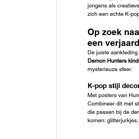
jongens als creatiev
zich een echte K-po
Op zoek naa
een verjaard
De juiste aankleding
Demon Hunters kinde
mysterieuze sfeer.
K-pop stijl decor
Met posters van Huntr
Combineer dit met s
die passen bij de de
komen: glitterjurkjes