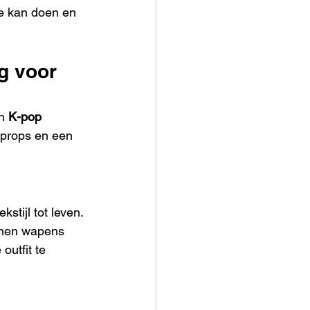
e kan doen en 
g voor 
n 
K-pop 
 props en een 
stijl tot leven. 
nnen wapens 
utfit te 