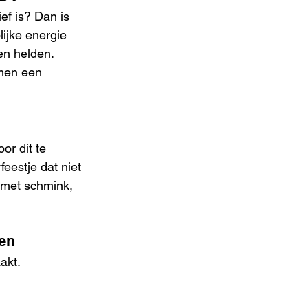
ef is? Dan is 
lijke energie 
n helden. 
men een 
or dit te 
eestje dat niet 
 met schmink, 
en
akt.