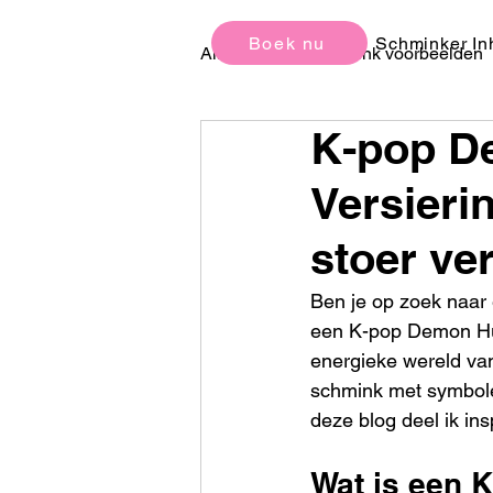
Boek nu
Schminker In
All Posts
Schmink voorbeelden
K-pop De
Kinderfeestjes Ideeën en Tips
Versieri
stoer ve
Ben je op zoek naar 
een K-pop Demon Hunt
energieke wereld va
schmink met symbole
deze blog deel ik ins
Wat is een 