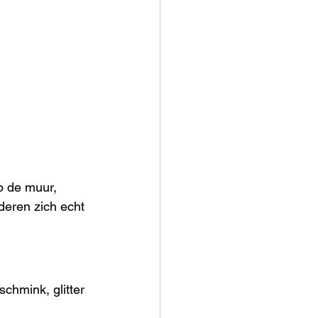
p de muur, 
deren zich echt 
chmink, glitter 