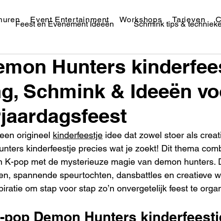
huren
Event Entertainment
Workshops
Tarieven
C
Feest en Evenement Ideeën
Schmink tips & techniek
mon Hunters kinderfees
Festival Schmink & Makeup
ng, Schmink & Ideeën vo
rjaardagsfeest
een origineel 
kinderfeestje
 idee dat zowel stoer als creat
ers kinderfeestje precies wat je zoekt! Dit thema comb
n K-pop met de mysterieuze magie van demon hunters. 
n, spannende speurtochten, dansbattles en creatieve w
piratie om stap voor stap zo’n onvergetelijk feest te orga
K-pop Demon Hunters kinderfeest