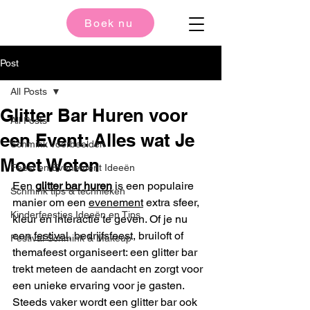
Boek nu
Post
All Posts
Glitter Bar Huren voor
All Posts
een Event: Alles wat Je
Schmink voorbeelden
Moet Weten
Feest en Evenement Ideeën
Een 
glitter bar huren
 is een populaire 
Schmink tips & technieken
manier om een 
evenement
 extra sfeer, 
Kinderfeestjes Ideeën en Tips
kleur en interactie te geven. Of je nu 
een 
festival
, bedrijfsfeest, bruiloft of 
Festival Schmink & Makeup
themafeest organiseert: een glitter bar 
trekt meteen de aandacht en zorgt voor 
een unieke ervaring voor je gasten. 
Steeds vaker wordt een glitter bar ook 